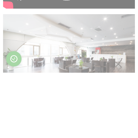
仕様
ユニ
MCFK-03T2
MCFK-04T2
MCFK-05T2
MCFK
ット
風
m3/h
510/440/360
680/580/480
850/730/600
1020/