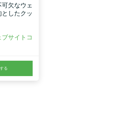
不可欠なウェ
的としたクッ
ェブサイトコ
。
する