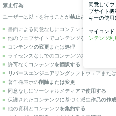
同意してウ
禁止行為:
ブサイト機
ユーザーは以下を行うことが
禁止されています
:
キーの使用
書面による同意なしにコンテンツの全部また
マイコンド
ンテンツ利
他のウェブサイトでコンテンツ
を配信する
コンテンツ
の変更
または処理
ライセンスなしでのコンテンツの
商用利用
許可なくコンテンツ
を翻訳する
リバースエンジニアリング
ソフトウェアまた
著作権表示の
削除または変更
同意なしにソーシャルメディアで
使用する
保護されたコンテンツに基づく派生作品
の作
他の資料とコンテンツ
を集約する