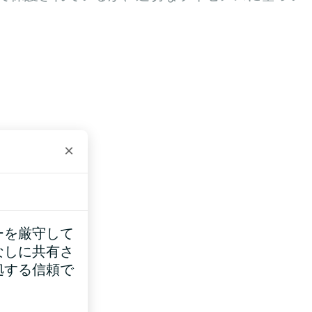
×
ーを厳守して
なしに共有さ
拠する信頼で