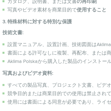
カタログ、説明書、または文書
の再印刷
写真やビデオ素材を商業目的で
使用すること
3. 特殊材料に対する特別な保護
技術文書:
設置マニュアル、設置計画、技術図面はAklima 
書面による許可なしに複製、再配布、または
Aklima Polskaから購入した製品のイン
写真およびビデオ資料:
すべての製品写真、プロジェクト文書、ビデ
競争目的または商業目的での使用は禁止され
使用には書面による同意が必要であり、ライ