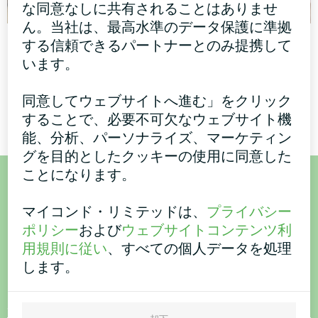
な同意なしに共有されることはありませ
ん。当社は、最高水準のデータ保護に準拠
オフィス
オフィス
する信頼できるパートナーとのみ提携して
います。
ファンコイルユニット ガラ
アートワークデザイン ファ
スシリーズ
ンコイルユニット サイレン
トシリーズ
同意してウェブサイトへ進む」をクリック
することで、必要不可欠なウェブサイト機
能、分析、パーソナライズ、マーケティン
グを目的としたクッキーの使用に同意した
ことになります。
ご購入またはご質問はこち
マイコンド・リミテッドは、
プライバシー
ら
ポリシー
および
ウェブサイトコンテンツ利
用規則に従い
、すべての個人データを処理
します。
お問い合わせください。
名称