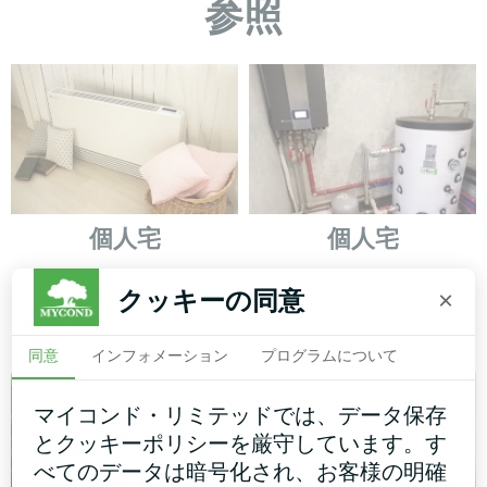
参照
個人宅
個人宅
アートワークデザイン ファ
スプリット・ヒートポンプ
クッキーの同意
×
ンコイルユニット サイレン
Artic Home Smart シリーズ
トシリーズ
同意
インフォメーション
プログラムについて
マイコンド・リミテッドでは、データ保存
とクッキーポリシーを厳守しています。す
べてのデータは暗号化され、お客様の明確