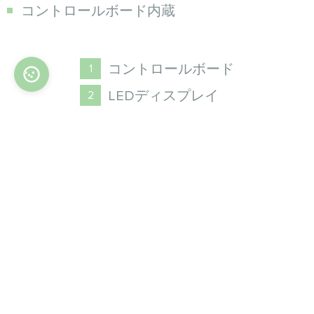
コントロールボード内蔵
コントロールボード
LEDディスプレイ
垂直ルーバー
熱交換器
エアフィルター
本体
水平ベーン
ファン