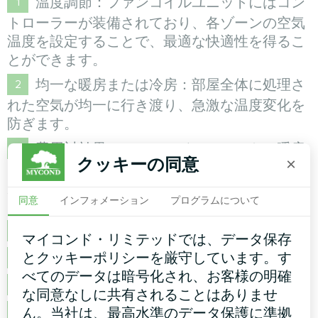
温度調節：ファンコイルユニットにはコン
トローラーが装備されており、各ゾーンの空気
温度を設定することで、最適な快適性を得るこ
とができます。
均一な暖房または冷房：部屋全体に処理さ
れた空気が均一に行き渡り、急激な温度変化を
防ぎます。
費用対効果：ファンコイルユニットは暖房
クッキーの同意
×
と冷房の両方を行うことができるため、別途暖
房システムを設置する必要がなく、大幅なコス
同意
インフォメーション
プログラムについて
ト削減が可能です。
スマートホームとの統合。
マイコンド・リミテッドでは、データ保存
とクッキーポリシーを厳守しています。す
エコフレンドリー。非危険物クーラント。
べてのデータは暗号化され、お客様の明確
有効スペースの最大活用。
な同意なしに共有されることはありませ
低騒音ファンコイルユニットモデル。
ん。当社は、最高水準のデータ保護に準拠