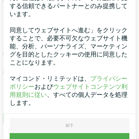
する信頼できるパートナーとのみ提携して
ファンコイルユニットの選択
います。
同意してウェブサイトへ進む」をクリック
ファンコイルユニットを効果的に選ぶには、2
することで、必要不可欠なウェブサイト機
つの重要な質問に答えよう：
能、分析、パーソナライズ、マーケティン
ファンコイルユニットに必要な技術仕様は何
グを目的としたクッキーの使用に同意した
か、そして使用条件と設置方法は何か。
ことになります。
仕様によって、冷暖房システム全体の効率的
マイコンド・リミテッドは、
プライバシー
で適切な運転が決まります。
ポリシー
および
ウェブサイトコンテンツ利
用規則に従い
、すべての個人データを処理
ファンコイルユニットを選ぶ際には、以下の点
します。
を考慮すること：
ファンコイルユニットの容量を決定する際
却下
には、その部屋で使用される冷暖房空調システ
ムに固有の要件を考慮する。