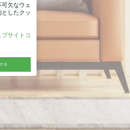
不可欠なウェ
的としたクッ
ェブサイトコ
。
する