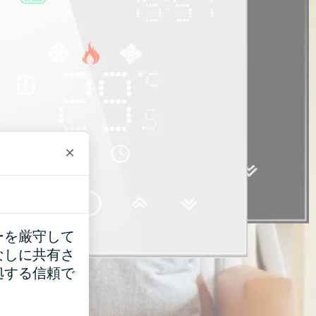
×
ーを厳守して
なしに共有さ
拠する信頼で