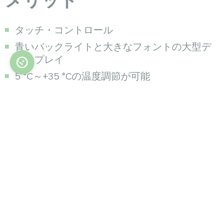
メリット
タッチ・コントロール
青いバックライトと大きなフォントの大型デ
ィスプレイ
5 °C～+35 °Cの温度調節が可能
プログラム可能なモード
ロック可能なコントロールボタン
ファンコントロール（3スピード＋オート）
バルブコントロール
3つの運転モード（換気、冷房、暖房）
追加機能
ビル管理システムやスマートホームに接続す