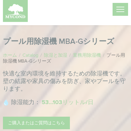
プール用除湿機 MBA-Gシリーズ
ホーム
/
Catalog
/
除湿と加湿
/
業務用除湿機
/
プール用
除湿機 MBA-Gシリーズ
快適な室内環境を維持するための除湿機です。
壁の結露や家具の傷みを防ぎ、家やプールを守
ります。
除湿能力：
53...103リットル/日
ご購入またはご質問はこちら