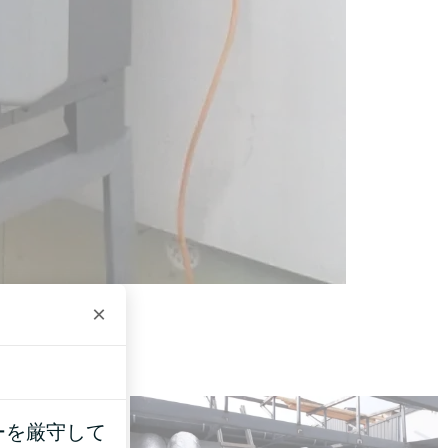
×
ーを厳守して