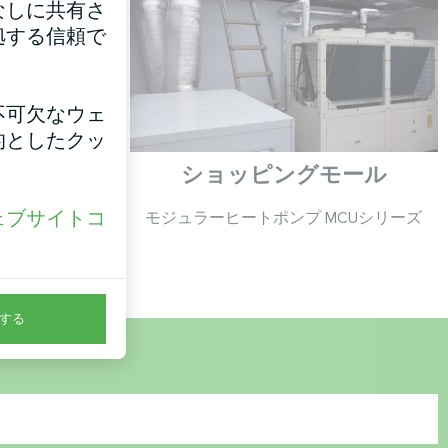
なしに共有さ
拠する信頼で
不可欠なウェ
的としたクッ
ショッピングモール
ェブサイトコ
イコンドヘビシ
モジュラーヒートポンプ MCUシリーズ
。
する