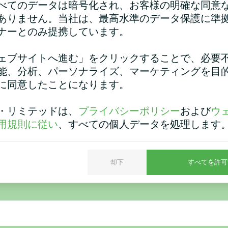
べてのデータは暗号化され、お客様の明確な同意
ありません。当社は、最高水準のデータ保護に準
ナーとのみ提携しています。
ェブサイトへ進む」をクリックすることで、必要
能、分析、パーソナライズ、マーケティングを目
に同意したことになります。
管理棟
洗車
・リミテッドは、
プライバシーポリシー
および
ウ
ヒートポンプ MCUシリーズ
スプリットヒートポンプ マ
リーズ
用規則に従い
、すべての個人データを処理します
却下
すべてを許可