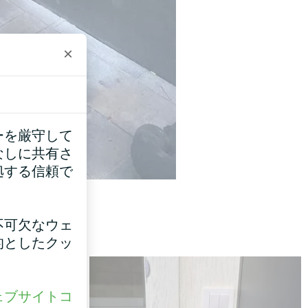
×
ーを厳守して
なしに共有さ
拠する信頼で
不可欠なウェ
的としたクッ
ェブサイトコ