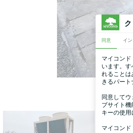
ク
同意
イン
マイコンド
います。す
れることは
きるパート
同意してウ
ブサイト機
キーの使用
マイコンド