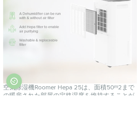
m
空気除湿機Roomer Hepa 25は、面積50
2まで
の暖房された部屋の定格湿度を維持することが
できます。
除湿に加え、このモデルはさらに、空間の空気
をよりクリーンにし、健康に安全です。
Roomer Hepa 25は、部屋を素早く効率的に除