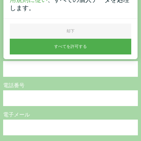
用規則に従い
、すべての個人データを処理
ご購入またはご質問はこち
します。
ら
却下
お問い合わせください。
すべてを許可する
名称
電話番号
電子メール