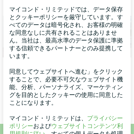
Artic Home Smart シリーズ
イコンドヘビシリーズ
マイコンド・リミテッドでは、データ保存
とクッキーポリシーを厳守しています。す
べてのデータは暗号化され、お客様の明確
な同意なしに共有されることはありませ
ん。当社は、最高水準のデータ保護に準拠
する信頼できるパートナーとのみ提携して
います。
Mycondヒートポン
集合住宅
同意してウェブサイトへ進む」をクリック
プBeeThermicを備え
スプリット・ヒートポンプ
することで、必要不可欠なウェブサイト機
たファミリー住宅
Artic Home Smart シリーズ
能、分析、パーソナライズ、マーケティン
MyCond BeeThermicヒートポ
グを目的としたクッキーの使用に同意した
ンプ
ことになります。
マイコンド・リミテッドは、
プライバシー
ポリシー
および
ウェブサイトコンテンツ利