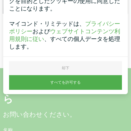
グを目的としたクッキーの使用に同意した
ことになります。
管理棟
アパート
マイコンド・リミテッドは、
プライバシー
ポリシー
および
ウェブサイトコンテンツ利
スプリットヒートポンプ ア
床暖房用サーモスタット マ
用規則に従い
、すべての個人データを処理
ーティックホーム・ベーシッ
イコンドORBヒート
クシリーズ
します。
却下
すべてを許可する
ご購入またはご質問はこち
ら
お問い合わせください。
名称