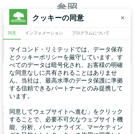
参照
クッキーの同意
×
同意
インフォメーション
プログラムについて
マイコンド・リミテッドでは、データ保存
とクッキーポリシーを厳守しています。す
べてのデータは暗号化され、お客様の明確
個人宅
オフィス
な同意なしに共有されることはありませ
ん。当社は、最高水準のデータ保護に準拠
ヒートポンプ式スプリットシ
ファンコイルユニット ガラ
する信頼できるパートナーとのみ提携して
リーズ HEVI MHS-U09HH、
スシリーズ
MHS-U18HH
います。
同意してウェブサイトへ進む」をクリック
することで、必要不可欠なウェブサイト機
能、分析、パーソナライズ、マーケティン