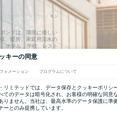
/
リカバリー・シリーズ
/
モジ
ヒートポンプは、環境に優しい
回収、暖房、家庭用温水の
は、ホテル、学校、レスト
同時に必要とする施設に特
ッキーの同意
フォメーション
プログラムについて
・リミテッドでは、データ保存とクッキーポリシ
べてのデータは暗号化され、お客様の明確な同意
ありません。当社は、最高水準のデータ保護に準
ナーとのみ提携しています。