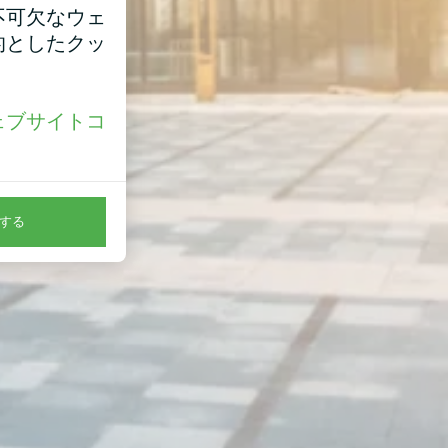
不可欠なウェ
的としたクッ
ェブサイトコ
。
する