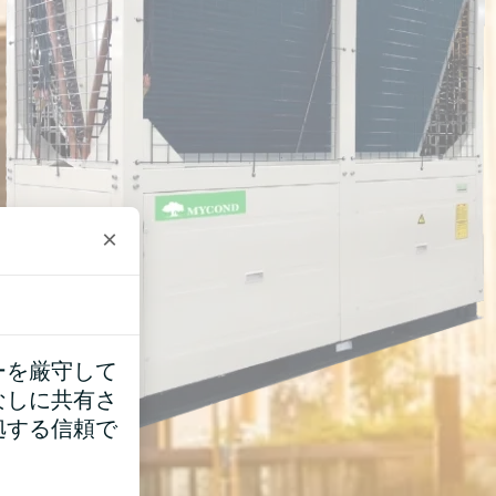
×
ーを厳守して
なしに共有さ
拠する信頼で