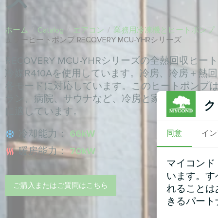
ホーム
/
Catalog
/
エアコン
/
業務用冷凍機とヒートポンプ
ュラーヒートポンプ RECOVERY MCU-YHRシリーズ
RECOVERY MCU-YHRシリーズの全熱回収
冷媒R410Aを使用しています。冷房、冷房＋熱
各モードに対応しています。このヒートポンプ
ラン、病院、サウナなど、冷房と家庭用温水を
ク
に適しています。
冷却能力：
66kW
同意
イン
暖房能力：
70kW
マイコンド
います。す
ご購入またはご質問はこちら
れることは
きるパート