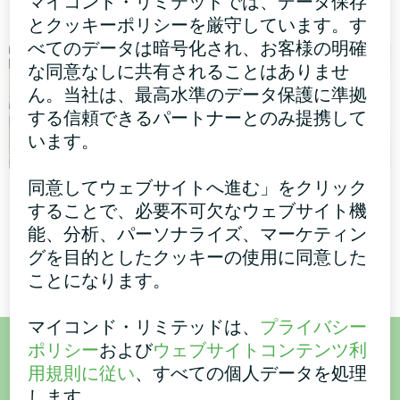
マイコンド・リミテッドでは、データ保存
クシリーズ
とクッキーポリシーを厳守しています。す
べてのデータは暗号化され、お客様の明確
な同意なしに共有されることはありませ
ん。当社は、最高水準のデータ保護に準拠
する信頼できるパートナーとのみ提携して
います。
同意してウェブサイトへ進む」をクリック
個人宅
個人宅
することで、必要不可欠なウェブサイト機
家庭用空気除湿機 ユーゴス
スプリット・ヒートポンプ
能、分析、パーソナライズ、マーケティン
マートシリーズ
Artic Home Smart シリーズ
グを目的としたクッキーの使用に同意した
ことになります。
マイコンド・リミテッドは、
プライバシー
ポリシー
および
ウェブサイトコンテンツ利
ご購入またはご質問はこち
用規則に従い
、すべての個人データを処理
します。