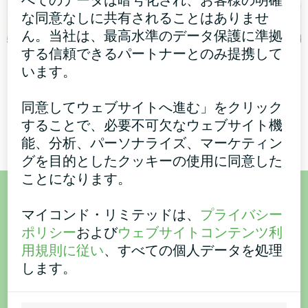
べてのデータは暗号化され、お客様の明確
な同意なしに共有されることはありませ
ん。当社は、最高水準のデータ保護に準拠
する信頼できるパートナーとのみ提携して
アパート
民家 247 m³
います。
スプリットヒートポンプ ア
MyCond Splitヒートポンプ
ーティックホーム・ベーシッ
BeeSmartシリーズは効率的
同意してウェブサイトへ進む」をクリック
クシリーズ
な暖房と冷房を提供します
することで、必要不可欠なウェブサイト機
能、分析、パーソナライズ、マーケティン
グを目的としたクッキーの使用に同意した
ことになります。
ご購入またはご質問はこち
マイコンド・リミテッドは、
プライバシー
ポリシー
および
ウェブサイトコンテンツ利
ら
用規則に従い
、すべての個人データを処理
します。
お問い合わせください。