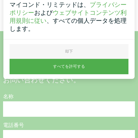
快適さのために効率的な暖房
マイコンド・リミテッドは、
プライバシー
と冷房を保証します。
ポリシー
および
ウェブサイトコンテンツ利
用規則に従い
、すべての個人データを処理
します。
ご購入またはご質問はこち
却下
ら
すべてを許可する
お問い合わせください。
名称
電話番号