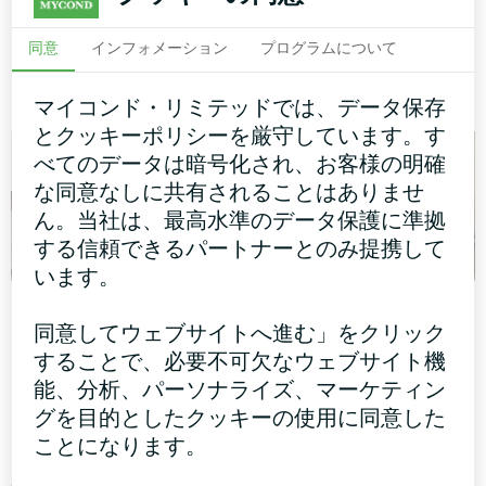
スプリットヒートポンプ ア
床暖房用サーモスタット マ
同意
インフォメーション
プログラムについて
ーティックホーム・ベーシッ
イコンドORBヒート
クシリーズ
マイコンド・リミテッドでは、データ保存
とクッキーポリシーを厳守しています。す
べてのデータは暗号化され、お客様の明確
な同意なしに共有されることはありませ
ん。当社は、最高水準のデータ保護に準拠
する信頼できるパートナーとのみ提携して
います。
Mycond Splitヒート
個人宅
同意してウェブサイトへ進む」をクリック
ポンプBeeHeatシリ
家庭用空気除湿機 ユーゴス
することで、必要不可欠なウェブサイト機
ーズを備えたタウン
マートシリーズ
能、分析、パーソナライズ、マーケティン
ハウス
グを目的としたクッキーの使用に同意した
MyCond Splitヒートポンプ
ことになります。
BeeHeatシリーズは、毎日の