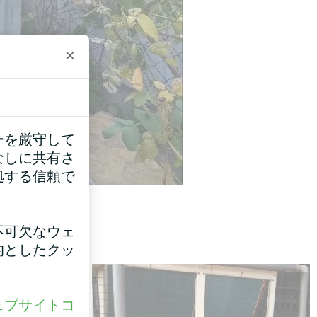
×
ーを厳守して
なしに共有さ
拠する信頼で
不可欠なウェ
的としたクッ
ェブサイトコ