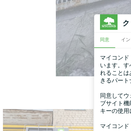
ク
同意
イン
マイコンド
います。す
れることは
きるパート
同意してウ
ブサイト機
キーの使用
マイコンド