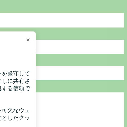
×
ーを厳守して
なしに共有さ
拠する信頼で
不可欠なウェ
的としたクッ