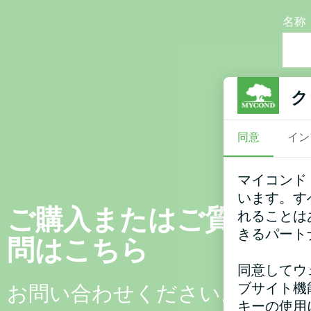
名称
電話
ク
同意
イン
電子
マイコンド
います。す
ご購入またはご質
れることは
コメ
きるパート
問はこちら
同意してウ
ブサイト機
お問い合わせください。
キーの使用