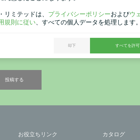
プライバシーポリシー
・リミテッドは、
プライバシーポリシー
および
ウ
用規則に従い
、すべての個人データを処理します
ュリティチェック
*
却下
すべてを許可
たがロボットでないことを確認してください。
お役立ちリンク
カタログ