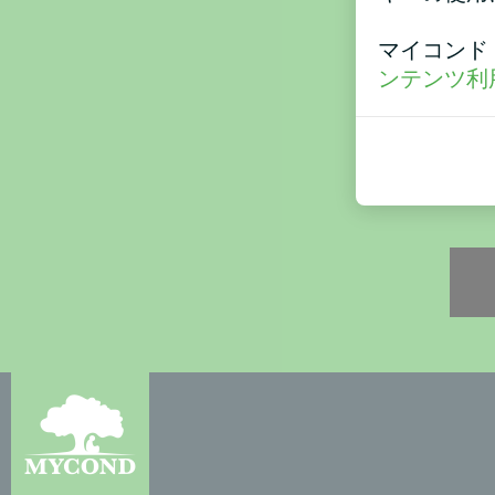
マイコンド
ンテンツ利
セキ
あな