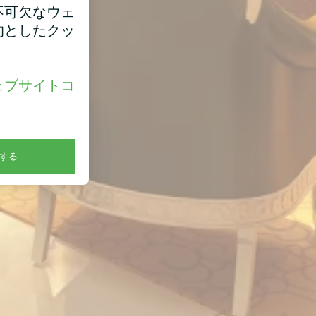
不可欠なウェ
的としたクッ
ェブサイトコ
。
する