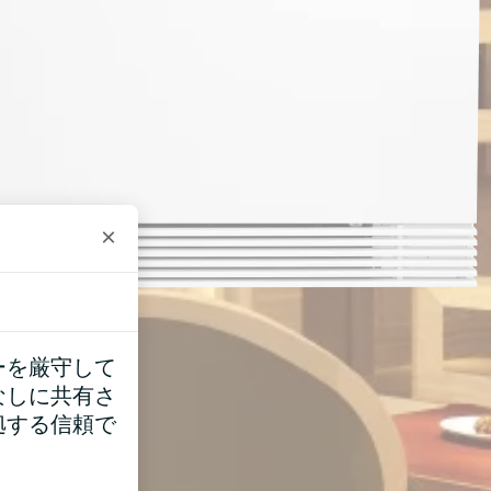
×
ーを厳守して
なしに共有さ
拠する信頼で