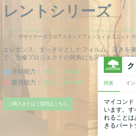
レントシリーズ
ホーム
/
Catalog
/
エアコン
/
ファンコイルユニット（FCU
ット
/
デザイナーズフロアスタンドファンコイルユニット 
エレガンス、すっきりとしたフォルム、薄さを
で、改修プロジェクトの死角にも完璧に溶け込
ク
冷却能力：
0.75 ... 3.1 kW
暖房能力：
0.99 ... 6.3 kW
同意
イン
マイコンド
ご購入またはご質問はこちら
います。す
れることは
きるパート