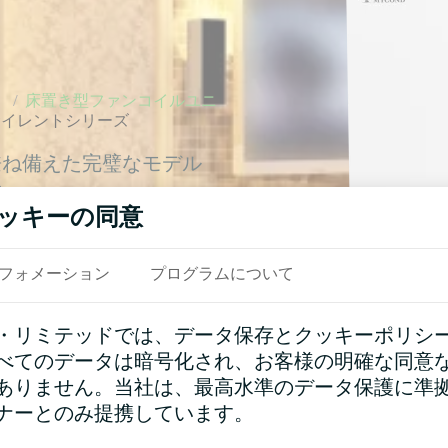
）
/
床置き型ファンコイルユニ
サイレントシリーズ
兼ね備えた完璧なモデル
む。
ッキーの同意
フォメーション
プログラムについて
・リミテッドでは、データ保存とクッキーポリシ
べてのデータは暗号化され、お客様の明確な同意
ありません。当社は、最高水準のデータ保護に準
ナーとのみ提携しています。