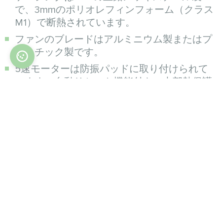
で、3mmのポリオレフィンフォーム（クラス
M1）で断熱されています。
ファンのブレードはアルミニウム製またはプ
ラスチック製です。
5速モーターは防振パッドに取り付けられて
います。自動リセット機能付きの内部熱保護
（保護等級IP 20、クラスB）を備えていま
す。
熱交換器は、腐食の恐れがある腐食性雰囲気
での使用には適していません。接続は、ユニ
ットの空気出口から見て左側にあります。
凝縮水トレイはプラスチック製です。L字型
デザインにより、ファンコイルユニットを水
平または垂直に設置できます。
フィルターは、ポリプロピレン繊維を亜鉛メ