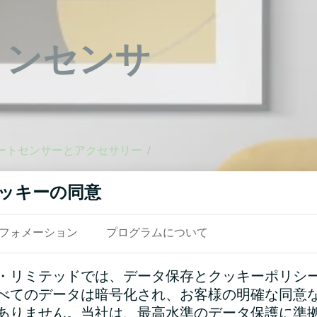
ションセンサ
ートセンサーとアクセサリー
/
ッキーの同意
ト。空間の変化を監視しま
センサーの可能性が広がり
のみ制限される最も複雑な
フォメーション
プログラムについて
・リミテッドでは、データ保存とクッキーポリシ
べてのデータは暗号化され、お客様の明確な同意
ありません。当社は、最高水準のデータ保護に準