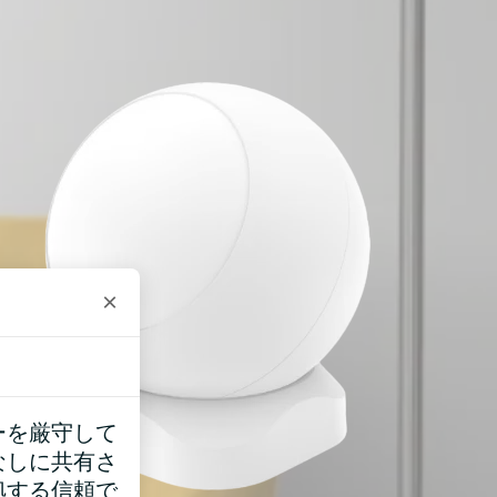
×
ーを厳守して
なしに共有さ
拠する信頼で