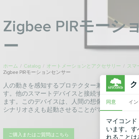
Zigbee PIRモー
ー
ホーム
/
Catalog
/
オートメーションとアクセサリー
/
スマ
Zigbee PIRモーションセンサー
ク
人の動きを感知するプロテクター兼アシスタン
す。他のスマートデバイスと接続することで、
ます。このデバイスは、人間の想像力によって
同意
イン
シナリオさえも起動させることができます。
マイコンド
います。す
ご購入またはご質問はこちら
れることは