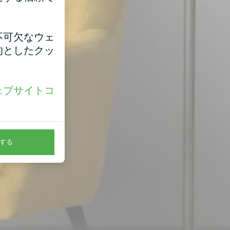
不可欠なウェ
的としたクッ
ェブサイトコ
。
する