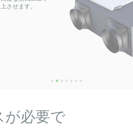
静かな運
性能を発
で、パワ
もっと読
スが必要で