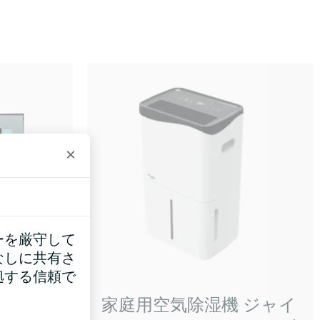
×
ーを厳守して
なしに共有さ
拠する信頼で
ーモスタ
家庭用空気除湿機 ジャイ