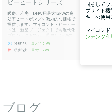
ビーヒートシリーズ
YHP
同意してウ
ブサイト機
暖房、冷房、DHW用最大16kWの高
新しいマ
キーの使用
効率ヒートポンプを魅力的な価格で
モデルは
提供します。マイコンド・ビーヒー
備え、環境
マイコンド
トは、新築プロジェクトでも近代化
作動する。
プロジェクトでも、暖房とDHWの
な暖房を提
ンテンツ利
コスト削減を可能にする有益な投資
に達する
冷却能力：
最大14.0 kW
冷却能
となります。リバーシブル運転モー
暖房能力：
最大16.2kW
暖房能
ドにより、このヒートポンプは夏で
もエアコンのように冷房を行うこと
ができ、一年中快適な気候をご家庭
に提供します。
ブログ