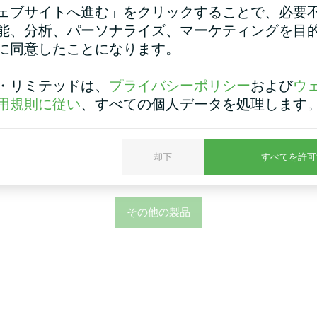
ット Mycond TRF
ェブサイトへ進む」をクリックすることで、必要
ワイト/ブラック
能、分析、パーソナライズ、マーケティングを目
イコンド・ヒートポンプ・
に同意したことになります。
、高い技術性能と効率性を
Mycond社のサーモスタット
に優しいR290フロンで
は、バックライト付き大
・リミテッドは、
プライバシーポリシー
および
ウ
マイナス25度でも効率的
ンと大きなフォント、ス
供し、最高温度は＋75度
用規則に従い
、すべての個人データを処理します
クライト付きタッチボタ
。
控えめなクラシックデザ
力：
最大32kW
している。このサーモス
力：
最大50kW
操作が簡単で、独自の気
却下
すべてを許可
すことができる。
その他の製品