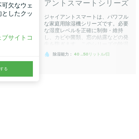
-B2 ホ
アントスマートシリーズ
不可欠なウェ
的としたクッ
ジャイアントスマートは、パワフル
な家庭用除湿機シリーズです。必要
TRF-B2
な湿度レベルを正確に制御・維持
型スクリー
ェブサイトコ
し、カビや菌類、窓の結露などの発
マートバッ
生を防ぎます。このシリーズの除湿
。
ンを備えた
機は、広い部屋、個人住宅、店舗、
インを採用
除湿能力：
40 ...50リットル/日
オフィス、その他の広い居住空間、
タットは、
さらには小さなスイミングプールの
候を作り出
する
空気湿度レベルを制御するために広
く使用されています。MYCONDアプ
リによるWi-Fi制御で、世界中どこか
らでも操作可能。