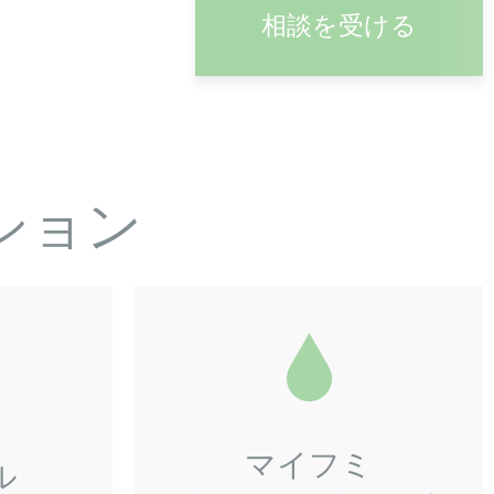
相談を受ける
ション
マイフミ
ル