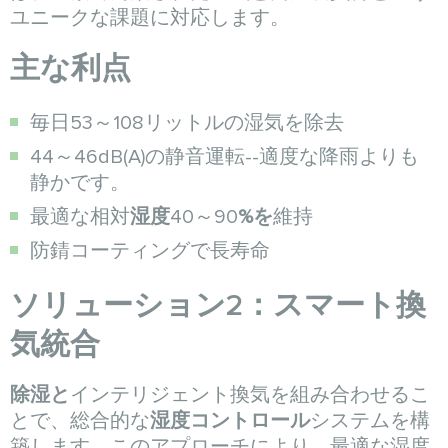
ユニークな課題に対応します。
主な利点
毎日53～108リットルの湿気を除去
44～46dB(A)の静音運転--適度な降雨よりも
静かです。
最適な相対
湿度
40～90
%を
維持
防錆コーティングで長寿命
ソリューション2：スマート換
気統合
除湿と
インテリジェント換気を組み合わせるこ
とで、総合的な
湿度コントロール
システムを構
築します。このアプローチにより、最適な湿度