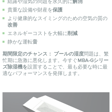
結露や湿気の問題を永久的に
解消
貴重な設備や財産を
保護
より健康的なスイミングのための空気の質の
改善
エネルギーコストを大幅に
削減
静かな運転
音
期間限定のチャンス：
プールの湿度
問題は、繁
忙期に急激に悪化します。今すぐ
MBA-Gシリー
ズ除湿機を
設置することで、最も必要な時に最
適なパフォーマンスを発揮します。