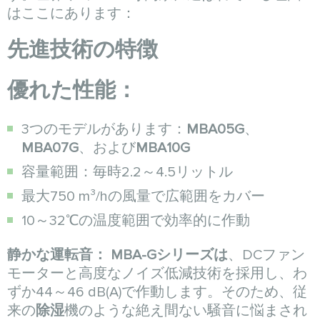
はここにあります：
先進技術の特徴
優れた性能：
3つのモデルがあります：
MBA05G
、
MBA07G
、および
MBA10G
容量範囲：毎時2.2～4.5リットル
最大750 m³/hの風量で広範囲をカバー
10～32℃の温度範囲で効率的に作動
静かな運転音：
MBA-Gシリーズは
、DCファン
モーターと高度なノイズ低減技術を採用し、わ
ずか44～46 dB(A)で作動します。そのため、従
来の
除湿
機のような絶え間ない騒音に悩まされ