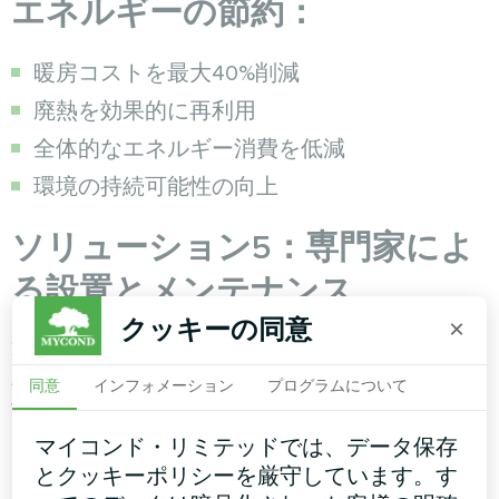
エネルギーの節約：
暖房コストを最大40%削減
廃熱を効果的に再利用
全体的なエネルギー消費を低減
環境の持続可能性の向上
ソリューション5：専門家によ
る設置とメンテナンス
クッキーの同意
×
適切な設置と定期的なメンテナンスにより、
湿
度コントロール
システムの最大効率と長寿命を
同意
インフォメーション
プログラムについて
保証します。
マイコンド・リミテッドでは、データ保存
メンテナンススケジュール
とクッキーポリシーを厳守しています。す