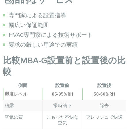
専門家による設置指導
幅広い保証範囲
HVAC専門家による技術サポート
要求の厳しい用途での実績
比較MBA-G設置前と設置後の比
較
側面
設置前
設置後
湿度
レベル
85-95% RH
50-60% RH
結露
常時滴下
除去
空気の質
こもった不快な
フレッシュで快適
空気