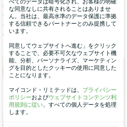
べてのデータは暗号化され、お客様の明確
毎月のフィルター清掃と点検
な同意なしに共有されることはありませ
四半期ごとの専門家によるシステム点検
ん。当社は、最高水準のデータ保護に準拠
する信頼できるパートナーとのみ提携して
年1回の総合メンテナンスサービス
います。
異常な音やパフォーマンスにはすぐに対応
同意してウェブサイトへ進む」をクリック
することで、必要不可欠なウェブサイト機
能、分析、パーソナライズ、マーケティン
グを目的としたクッキーの使用に同意した
ことになります。
マイコンド・リミテッドは、
プライバシー
ポリシー
および
ウェブサイトコンテンツ利
用規則に従い
、すべての個人データを処理
します。