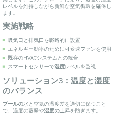
レベルを維持しながら新鮮な空気循環を確保し
ます。
実施戦略
吸気口と排気口を戦略的に設置
エネルギー効率のために可変速ファンを使用
既存のHVACシステムとの統合
スマートセンサーで
湿度
レベルを監視
ソリューション3：温度と湿度
のバランス
プールの
水と空気の温度差を適切に保つこと
で、過度の蒸発や
湿度の
上昇を防ぎます。