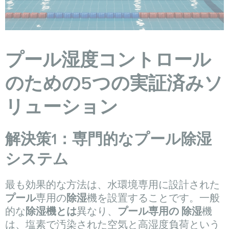
プール湿度コントロール
のための5つの実証済みソ
リューション
解決策1：専門的なプール除湿
システム
最も効果的な方法は、水環境専用に設計された
プール
専用の
除湿
機を設置することです。一般
的な
除湿機とは
異なり、
プール専用の
除湿
機
は、塩素で汚染された空気と高湿度負荷という