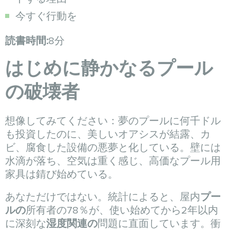
今すぐ行動を
読書時間:
8分
はじめに静かなるプール
の破壊者
想像してみてください：夢のプールに何千ドル
も投資したのに、美しいオアシスが結露、カ
ビ、腐食した設備の悪夢と化している。壁には
水滴が落ち、空気は重く感じ、高価なプール用
家具は錆び始めている。
あなただけではない。統計によると、屋内
プー
ルの
所有者の78％が、使い始めてから2年以内
に深刻な
湿度関連の
問題に直面しています。衝