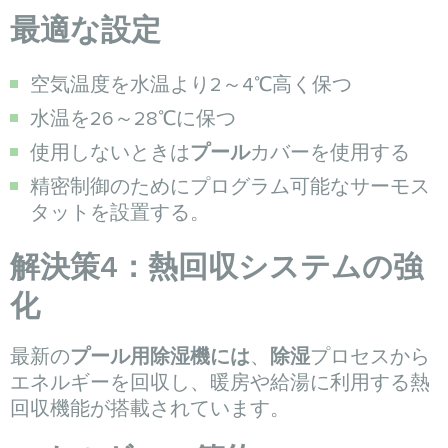
最適な設定
空気温度を水温より2～4℃高く保つ
水温を26～28℃に保つ
使用しないときは
プール
カバーを使用する
精密制御のためにプログラム可能なサーモス
タットを設置する。
解決策4：熱回収システムの強
化
最新の
プール用除湿機には
、
除湿
プロセスから
エネルギーを回収し、暖房や給湯に利用する熱
回収機能が搭載されています。