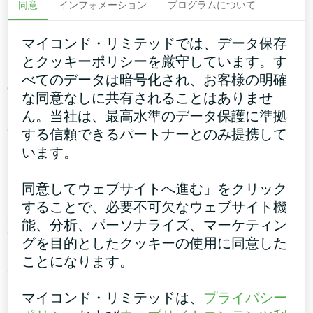
ヒートポンプとは何ですか？
同意
インフォメーション
プログラムについて
ヒートポンプは
環境に優しい熱源で、従来のガ
マイコンド・リミテッドでは、データ保存
スや電気ボイラーに代わるものです。運転中、
とクッキーポリシーを厳守しています。す
ヒートポンプは電気を消費しますが、それを非
べてのデータは暗号化され、お客様の明確
常に高い効率で熱出力に変換します。例えば、
な同意なしに共有されることはありませ
1kWhの電力を消費する電気ボイラーは、1kWh
ん。当社は、最高水準のデータ保護に準拠
の電力も暖房システムに供給します。一方、ヒ
する信頼できるパートナーとのみ提携して
ートポンプは、1kWhの電力を消費すると、最大
います。
5kWhの有用な熱出力を供給する。
同意してウェブサイトへ進む」をクリック
することで、必要不可欠なウェブサイト機
ボイラーの運転中には、さまざまな種類の燃料
能、分析、パーソナライズ、マーケティン
の燃焼によるエネルギーが使用される。例え
グを目的としたクッキーの使用に同意した
ば、ガスボイラーは天然ガスの燃焼時に放出さ
ことになります。
れる熱エネルギーを利用する。
マイコンド・リミテッドは、
プライバシー
そして、このようなボイラーを運転する際に