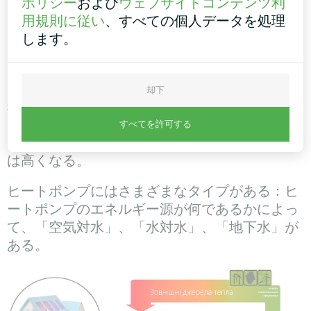
ポリシー
および
ウェブサイトコンテンツ利
は、その中で燃焼されるガスの量に応じた料金
用規則に従い
、すべての個人データを処理
を支払う必要がある。一方、ヒートポンプは、
します。
空気、水、土壌など、環境から完全に無料のエ
ネルギーを使用します。
したがって、ヒートポンプの運転コストは、燃
却下
料を燃やすボイラーよりも常に低くなります。
ただし、ヒートポンプ・システムは、周囲の熱
すべてを許可する
を取り出すための設備が必要なため、初期投資
は高くなる。
ヒートポンプにはさまざまなタイプがある：ヒ
ートポンプのエネルギー源が何であるかによっ
て、「空気対水」、「水対水」、「地下水」が
ある。