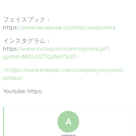
フェイスブック：
https:
//www.facebook.com/mycondpolska
インスタグラム：
https:
//www.instagram.com/mycond.pl/?
igshid=MGU3ZTQzNzY%3D
//https://www.linkedin.com/company/mycond-
polska/
Youtube: https:
A
admin