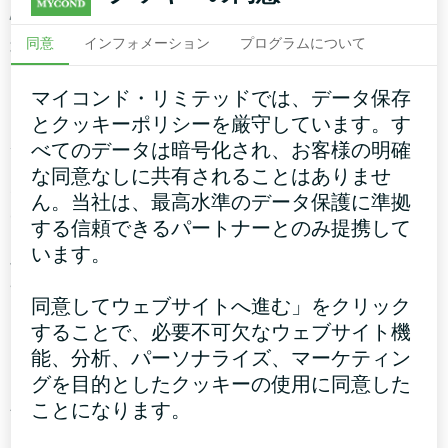
快適な職場環境を楽しむことができ、生産性と
同意
インフォメーション
プログラムについて
幸福感につながります。
マイコンド・リミテッドでは、データ保存
とクッキーポリシーを厳守しています。す
ホテル・宿泊施設
べてのデータは暗号化され、お客様の明確
な同意なしに共有されることはありませ
ホテルの宿泊客は、滞在中に最高の快適さを求
ん。当社は、最高水準のデータ保護に準拠
めています。BreezMeおよびWindMeシステム
する信頼できるパートナーとのみ提携して
は、ホテルの客室、ロビー、レストラン、その
います。
他のエリアで新鮮でクリーンな空気を保証しま
す。高度なろ過技術により、汚染物質や臭いを
同意してウェブサイトへ進む」をクリック
除去し、快適な雰囲気を作り出します。
することで、必要不可欠なウェブサイト機
能、分析、パーソナライズ、マーケティン
グを目的としたクッキーの使用に同意した
会議センターや会議室
ことになります。