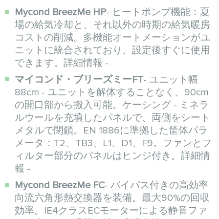
Mycond BreezMe HP
- ヒートポンプ機能：夏
場の給気冷却と、それ以外の時期の給気暖房
コストの削減。多機能オートメーションがユ
ニットに統合されており、設定後すぐに使用
できます。詳細情報 -
マイコンド・ブリーズミーFT
- ユニット幅
88cm - ユニットを解体することなく、90cm
の開口部から搬入可能。ケーシング - ミネラ
ルウールを充填したパネルで、両側をシート
メタルで閉鎖。EN 1886に準拠した筐体パラ
メータ：T2、TB3、L1、D1、F9。ファンとフ
ィルター部分のパネルはヒンジ付き。詳細情
報 -
Mycond BreezMe FC
- バイパス付きの高効率
向流六角形熱交換器を装備。最大90%の回収
効率。IE4クラスECモーターによる静音ファ