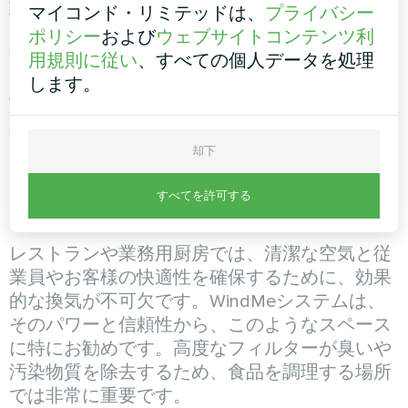
重要な会議やミーティングが行われる場所で
マイコンド・リミテッドは、
プライバシー
は、空気の質が最も重要です。マイコンドの換
ポリシー
および
ウェブサイトコンテンツ利
気システムは、適切な空気循環を確保し、息苦
用規則に従い
、すべての個人データを処理
しさや疲労感を解消します。インテリジェント
します。
制御システムにより、換気パラメーターは利用
者のニーズに合わせて簡単に調整できます。
却下
すべてを許可する
レストラン・業務用厨房
レストランや業務用厨房では、清潔な空気と従
業員やお客様の快適性を確保するために、効果
的な換気が不可欠です。WindMeシステムは、
そのパワーと信頼性から、このようなスペース
に特にお勧めです。高度なフィルターが臭いや
汚染物質を除去するため、食品を調理する場所
では非常に重要です。