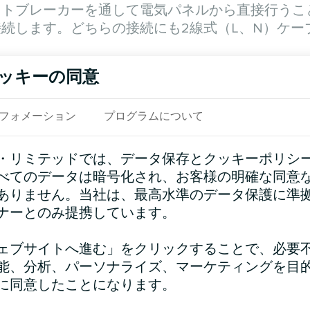
ットブレーカーを通して電気パネルから直接行うこ
続します。どちらの接続にも2線式（L、N）ケー
ッキーの同意
フォメーション
プログラムについて
そのため、サーモスタットには動作電流わずか3A
2
ブルの断面積は1mm
、アルミケーブルの断面積は
・リミテッドでは、データ保存とクッキーポリシ
べてのデータは暗号化され、お客様の明確な同意
L、N、PE）を使用して、個々のサーキットブレー
ありません。当社は、最高水準のデータ保護に準
。多速度モーター付きファンコイルユニットは、適
ナーとのみ提携しています。
る必要があります。例えば、2 パイプシステムで
中速 L、高速 L、バルブ L、N、PE）を使用する必
ェブサイトへ進む」をクリックすることで、必要
、7ワイヤーケーブル（低速L、中速L、高速L、C
能、分析、パーソナライズ、マーケティングを目
に同意したことになります。