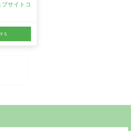
ェブサイトコ
。
0.75～
st-
する