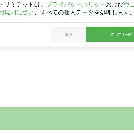
・リミテッドは、
プライバシーポリシー
および
ウ
用規則に従い
、すべての個人データを処理します
間接制御を採用している。この場合、銅ケーブルなら
分です。
るには、このリンクをたどって
ください：
https://be
却下
すべてを許可