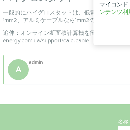
マイコンド
ンテンツ利
一般的にハイグロスタットは、低電流信号による
1
1
mm2、アルミケーブルなら
mm2の断面積で十
追伸：オンライン断面積計算機を簡単に見つけ
energy.com.ua/support/calc-cable
admin
A
名称