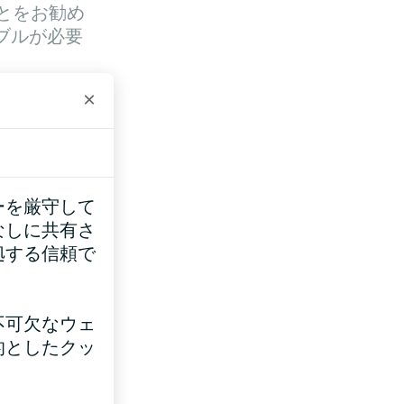
とをお勧め
ブルが必要
×
（～
2
mm2で十
ーを厳守して
なしに共有さ
カーを介し
拠する信頼で
切な数の電
ファンスピ
要がありま
不可欠なウェ
バルブL、
的としたクッ