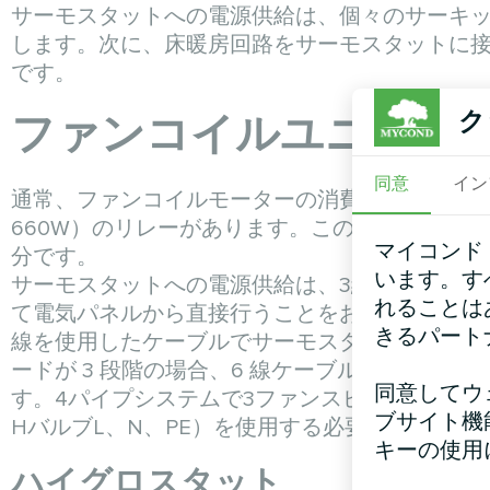
サーモスタットへの電源供給は、個々のサーキ
します。次に、床暖房回路をサーモスタットに接
です。
ク
ファンコイルユニット
同意
イン
通常、ファンコイルモーターの消費電力は低い。
660W）のリレーがあります。この場合、銅ケー
マイコンド
分です。
います。す
サーモスタットへの電源供給は、3線ケーブル（
れることは
て電気パネルから直接行うことをお勧めします
きるパート
線を使用したケーブルでサーモスタットに接続す
ードが 3 段階の場合、6 線ケーブル（低速 L、
同意してウ
す。4パイプシステムで3ファンスピードの場合は
ブサイト機
HバルブL、N、PE）を使用する必要がある。
キーの使用
ハイグロスタット