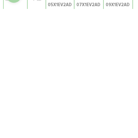
05X1EV2AD
07X1EV2AD
09X1EV2AD
容量
冷却
kW
1.50
2.20
2.80
暖房
kw
1.70
2.50
3.20
電気的パラメータ
電源
Ph/V/Hz
1/220-240/50(60)
換気
風量
m3/h
515/440/390
545/470/390
545/470/390
5
（H/M/L）
音圧
dB(A)
29/27/25
30/28/25
30/28/25
(H/M/L)
音響パワ
dB(A)
41/39/37
42/40/37
42/40/37
ー