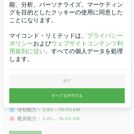
能、分析、パーソナライズ、マーケティン
グを目的としたクッキーの使用に同意した
ことになります。
マイコンド・リミテッドは、
プライバシー
ポリシー
および
ウェブサイトコンテンツ利
用規則に従い
、すべての個人データを処理
します。
コンバーチブル
コンバーチブルユニットは壁の低い位置に取り付けら
れ、部分的に埋め込み設置も可能です。この室内ユニ
却下
ットは、空間を素早く希望の温度に暖める急速暖房機
能と、部屋全体に気流を分配し、温度ムラを防ぐマル
すべてを許可する
チフローベーンを備えています。
冷却能力：
2.80 ... 14.00 kW
暖房能力：
3.20 ... 16.00 kW