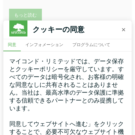
もっと読む
クッキーの同意
×
同意
インフォメーション
プログラムについて
マイコンド・リミテッドでは、データ保存
とクッキーポリシーを厳守しています。す
中型ESPダクト
べてのデータは暗号化され、お客様の明確
さまざまな設置状況に適応する柔軟性を提供する。
な同意なしに共有されることはありませ
ん。当社は、最高水準のデータ保護に準拠
冷却能力：
1.5 ... 16 kW
する信頼できるパートナーとのみ提携して
暖房能力：
1.7 ...18 kW
います。
もっと読む
同意してウェブサイトへ進む」をクリック
することで、必要不可欠なウェブサイト機