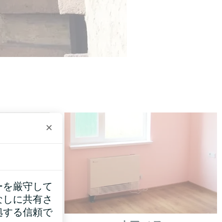
×
ーを厳守して
なしに共有さ
拠する信頼で