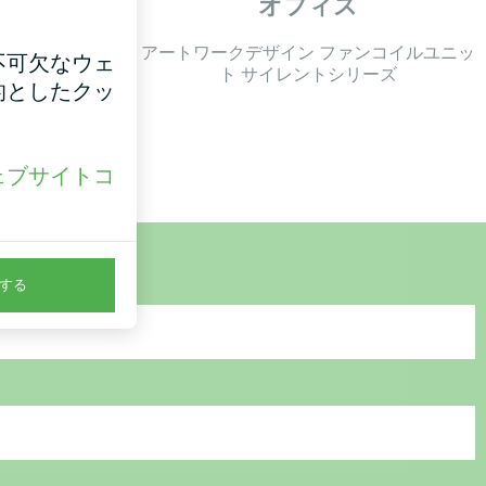
オフィス
S 045 NBS
アートワークデザイン ファンコイルユニッ
不可欠なウェ
ト サイレントシリーズ
的としたクッ
ェブサイトコ
。
する