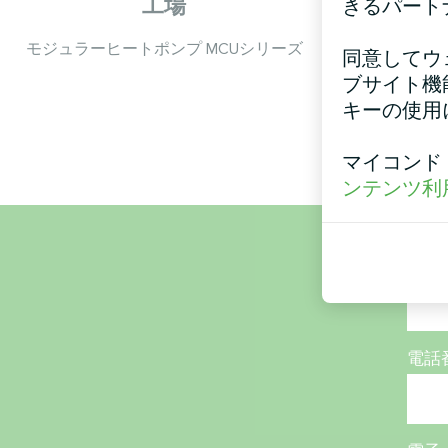
工場
Mycon
きるパート
BeeH
モジュラーヒートポンプ MCUシリーズ
同意してウ
ービ
ブサイト機
MyCond ス
キーの使用
マイコンド
ンテンツ利
名称
電話