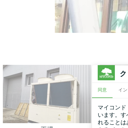
ク
同意
イン
マイコンド
います。す
れることは