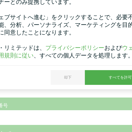
d Splitヒートポンプ
個人宅
ナーとのみ提携しています。
eatシリーズを備えたサ
ヒートポンプ BeeSmart MHC
ェブサイトへ進む」をクリックすることで、必要
スステーション
能、分析、パーソナライズ、マーケティングを目
プリットヒートポンプ BeeHeat
に同意したことになります。
シリーズ
・リミテッドは、
プライバシーポリシー
および
ウ
用規則に従い
、すべての個人データを処理します
却下
すべてを許可
番号