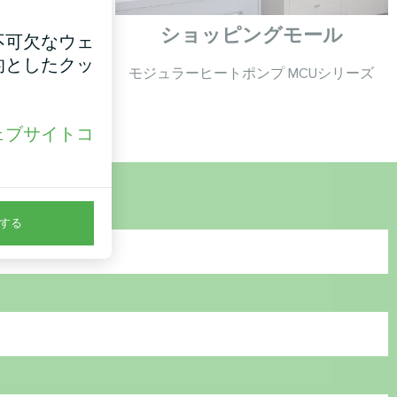
ショッピングモール
不可欠なウェ
的としたクッ
イコンドヘビシ
モジュラーヒートポンプ MCUシリーズ
ェブサイトコ
。
する