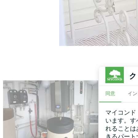
ク
同意
イン
マイコンド
います。す
れることは
きるパート