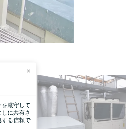
×
ーを厳守して
なしに共有さ
拠する信頼で