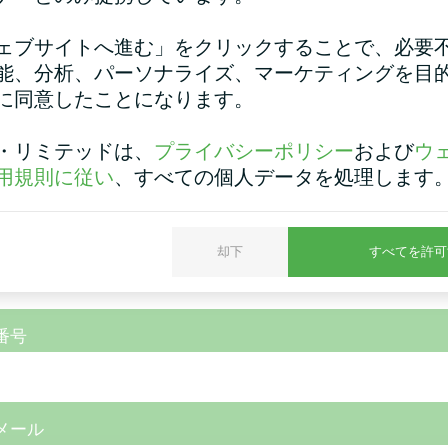
管理棟
洗車
ェブサイトへ進む」をクリックすることで、必要
能、分析、パーソナライズ、マーケティングを目
ヒートポンプ MCUシリーズ
スプリットヒートポンプ マ
に同意したことになります。
リーズ
・リミテッドは、
プライバシーポリシー
および
ウ
用規則に従い
、すべての個人データを処理します
却下
すべてを許可
番号
メール