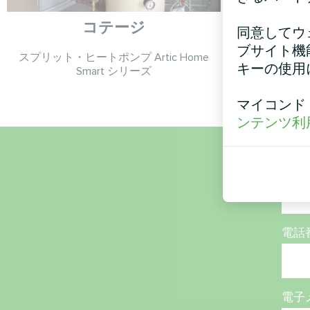
コテージ
同意してウ
ブサイト機
スプリット・ヒートポンプ Artic Home
モジュラー
キーの使用
Smart シリーズ
マイコンド
ンテンツ利
名称
電話
電子