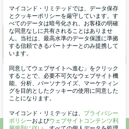
アートワークデザイン ファ
スプリット・ヒートポンプ
ンコイルユニット サイレン
Artic Home Smart シリーズ
マイコンド・リミテッドでは、データ保存
トシリーズ
とクッキーポリシーを厳守しています。す
べてのデータは暗号化され、お客様の明確
な同意なしに共有されることはありませ
ん。当社は、最高水準のデータ保護に準拠
する信頼できるパートナーとのみ提携して
います。
同意してウェブサイトへ進む」をクリック
オフィス
オフィス
することで、必要不可欠なウェブサイト機
能、分析、パーソナライズ、マーケティン
ファンコイルユニット ガラ
アートワークデザイン ファ
スシリーズ
ンコイルユニット サイレン
グを目的としたクッキーの使用に同意した
トシリーズ
ことになります。
マイコンド・リミテッドは、
プライバシー
ポリシー
および
ウェブサイトコンテンツ利
用規則に従い
、すべての個人データを処理