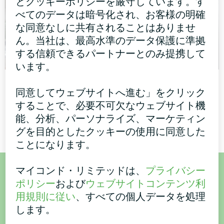
とクッキーポリシーを厳守しています。す
べてのデータは暗号化され、お客様の明確
な同意なしに共有されることはありませ
ん。当社は、最高水準のデータ保護に準拠
する信頼できるパートナーとのみ提携して
います。
管理棟
個人宅
同意してウェブサイトへ進む」をクリック
モジュラーヒートポンプ
スプリットヒートポンプHevi
することで、必要不可欠なウェブサイト機
MCUシリーズ
シリーズ
能、分析、パーソナライズ、マーケティン
グを目的としたクッキーの使用に同意した
ことになります。
マイコンド・リミテッドは、
プライバシー
ご購入またはご質問はこち
ポリシー
および
ウェブサイトコンテンツ利
用規則に従い
、すべての個人データを処理
ら
します。