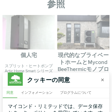
参照
個人宅
現代的なプライベー
トホームとMycond
スプリット・ヒートポンプ
BeeThermicモノブロ
Artic Home Smart シリーズ
ックヒートポンプ
クッキーの同意
×
高容量のBeeThermicモノブロ
ックヒートポンプは、高級住
同意
インフォメーション
プログラムについて
宅のために効率的な気候制御
を提供します。
マイコンド・リミテッドでは、データ保存