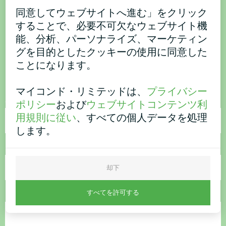
同意してウェブサイトへ進む」をクリック
ご購入またはご質問はこち
することで、必要不可欠なウェブサイト機
能、分析、パーソナライズ、マーケティン
ら
グを目的としたクッキーの使用に同意した
ことになります。
お問い合わせください。
マイコンド・リミテッドは、
プライバシー
名称
ポリシー
および
ウェブサイトコンテンツ利
用規則に従い
、すべての個人データを処理
します。
電話番号
却下
すべてを許可する
電子メール