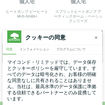
個人宅
個人宅
ヒートポンプ ビーヒート
スプリットヒートポンプ ア
MHS-N14BH
ーティックホーム・ベーシッ
クシリーズ
クッキーの同意
×
同意
インフォメーション
プログラムについて
マイコンド・リミテッドでは、データ保存
工場
個人宅
とクッキーポリシーを厳守しています。す
べてのデータは暗号化され、お客様の明確
モジュラーヒートポンプ
スプリットヒートポンプ
な同意なしに共有されることはありませ
MCUシリーズ
Hotstarシリーズ
ん。当社は、最高水準のデータ保護に準拠
する信頼できるパートナーとのみ提携して
います。