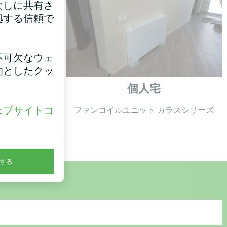
なしに共有さ
拠する信頼で
不可欠なウェ
的としたクッ
ーム
個人宅
ェブサイトコ
ヒートポンプ
ファンコイルユニット ガラスシリーズ
。
する