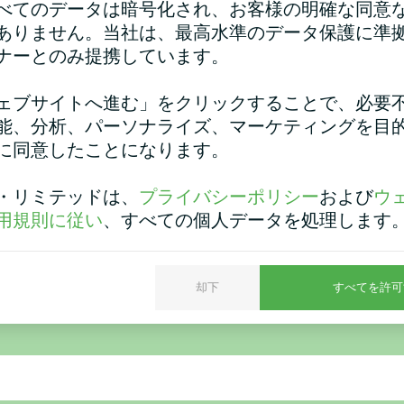
べてのデータは暗号化され、お客様の明確な同意
ありません。当社は、最高水準のデータ保護に準
ナーとのみ提携しています。
ェブサイトへ進む」をクリックすることで、必要
能、分析、パーソナライズ、マーケティングを目
に同意したことになります。
個人宅
アクアファ
・リミテッドは、
プライバシーポリシー
および
ウ
モスタット マイコンドORBヒ
MCUシリーズのモジュラー
ート
用規則に従い
、すべての個人データを処理します
却下
すべてを許可