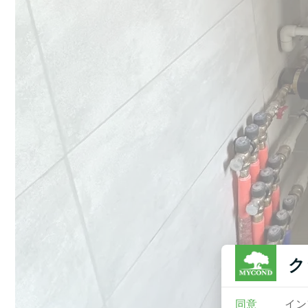
ク
同意
イン