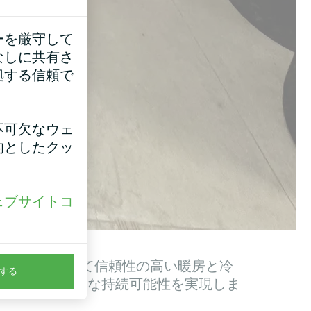
ーを厳守して
なしに共有さ
拠する信頼で
不可欠なウェ
的としたクッ
ェブサイトコ
。
2BHは、一年を通して信頼性の高い暖房と冷
する
における長期的な持続可能性を実現しま