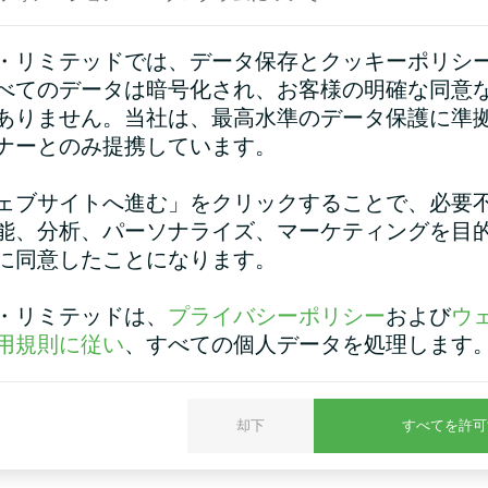
・リミテッドでは、データ保存とクッキーポリシ
べてのデータは暗号化され、お客様の明確な同意
ありません。当社は、最高水準のデータ保護に準
ナーとのみ提携しています。
ェブサイトへ進む」をクリックすることで、必要
能、分析、パーソナライズ、マーケティングを目
に同意したことになります。
・リミテッドは、
プライバシーポリシー
および
ウ
用規則に従い
、すべての個人データを処理します
nd SplitヒートポンプBeeHeat MHS-U1
却下
すべてを許可
より、快適さ、光熱費の削減、そして現代の生活