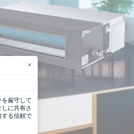
×
ーを厳守して
なしに共有さ
拠する信頼で