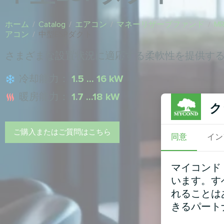
ホーム
/
Catalog
/
エアコン
/
マネーリザーブファンド
/
M
アコン
/
中型ESPダクト
さまざまな設置状況に適応する柔軟性を提供す
冷却能力：
1.5 ... 16 kW
暖房能力：
1.7 ...18 kW
ク
ご購入またはご質問はこちら
同意
イン
マイコンド
います。す
れることは
きるパート