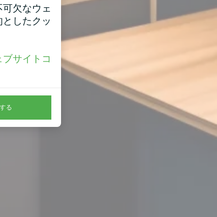
不可欠なウェ
的としたクッ
ェブサイトコ
。
する