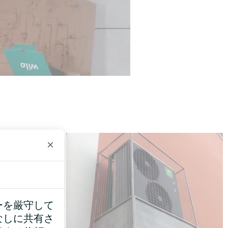
×
ーを厳守して
なしに共有さ