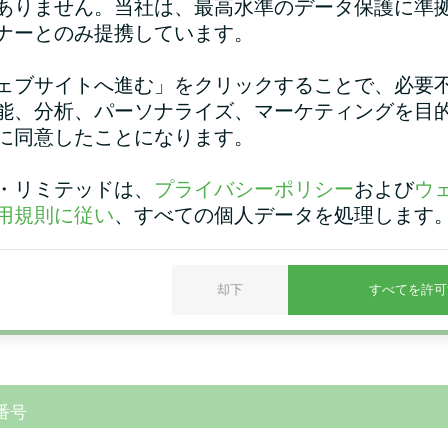
ありません。当社は、最高水準のデータ保護に準
ナーとのみ提携しています。
商業施設
個人宅
ヒートポンプ MCUシリーズ
スプリットヒートポンプ ア
ェブサイトへ進む」をクリックすることで、必要
ム・ベーシックシ
能、分析、パーソナライズ、マーケティングを目
に同意したことになります。
・リミテッドは、
プライバシーポリシー
および
ウ
用規則に従い
、すべての個人データを処理します
却下
すべてを許可
番号