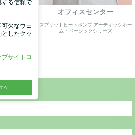
拠する信頼で
オフィスセンター
ーティックホー
スプリットヒートポンプ アーティックホー
不可欠なウェ
リーズ
ム・ベーシックシリーズ
的としたクッ
ェブサイトコ
。
する