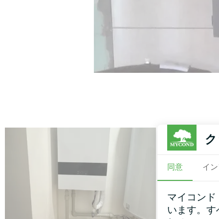
ク
同意
イン
マイコンド
います。す