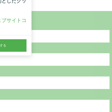
的としたクッ
ェブサイトコ
。
する