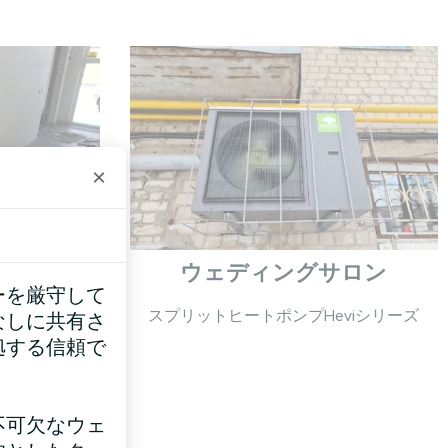
×
ウェディングサロン
ーを厳守して
ラスシリーズ
スプリットヒートポンプHeviシリーズ
なしに共有さ
拠する信頼で
不可欠なウェ