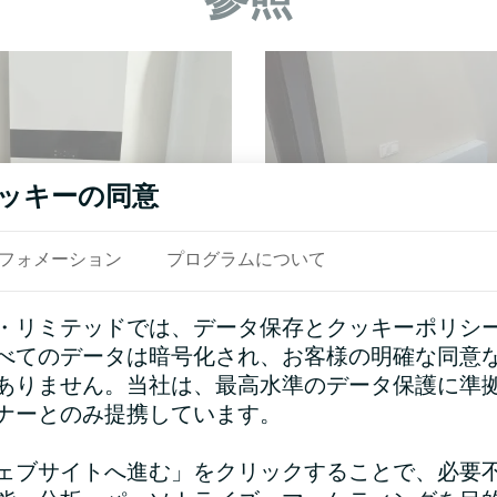
ッキーの同意
フォメーション
プログラムについて
d Splitヒートポンプ
個人宅
・リミテッドでは、データ保存とクッキーポリシ
t MHS-U14BHを備えた
ファンコイルユニット ガ
べてのデータは暗号化され、お客様の明確な同意
戸建てヴィラ
ありません。当社は、最高水準のデータ保護に準
ナーとのみ提携しています。
プリットヒートポンプ BeeHeat
BH は、高度な暖房および冷房技
的な気候制御を実現します。
ェブサイトへ進む」をクリックすることで、必要