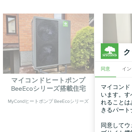
ク
同意
イン
マイコンドヒートポンプ
Mycon
マイコンド
BeeEcoシリーズ搭載住宅
BeeHea
います。す
MyCondヒートポンプ BeeEcoシリーズ
れることは
きるパート
MyCond ス
MHS-U14
術により効率
同意してウ