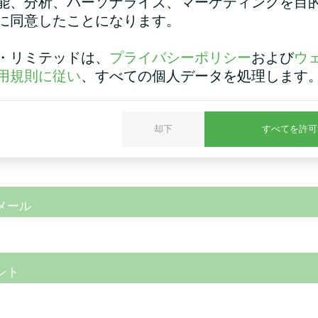
能、分析、パーソナライズ、マーケティングを目
に同意したことになります。
・リミテッドは、
プライバシーポリシー
および
ウ
用規則に従い
、すべての個人データを処理します
却下
すべてを許可
番号
メール
ント