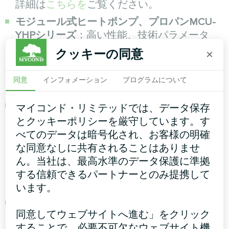
詳細は
こちらを
ご覧ください。
モジュール式ヒートポンプ、プロパンMCU-
YHPシリーズ
：高い性能、技術パラメータ
ー、効率を提供し、環境に優しいR290フロ
クッキーの同意
×
ンで作動します。25℃で効率的な暖房を提供
し、最高温度は+75℃に達します。詳細は
こ
同意
インフォメーション
プログラムについて
ちらを
ご覧ください。
モジュール式ヒートポンプ、MCU-500YHEシ
マイコンド・リミテッドでは、データ保存
リーズ
：EVIテクノロジーとジェネレーショ
とクッキーポリシーを厳守しています。す
ン3.0制御システム搭載のダンフォス製コンプ
べてのデータは暗号化され、お客様の明確
レッサーにより、-32℃でも高温を維持しま
な同意なしに共有されることはありませ
す。効率的に+60℃までの温水を生成し、大
ん。当社は、最高水準のデータ保護に準拠
規模施設に最適です。詳細は
こちらを
ご覧く
する信頼できるパートナーとのみ提携して
ださい。
います。
モジュール式ヒートポンプ、RECOVERY
同意してウェブサイトへ進む」をクリック
MCU-YHRシリーズ
：環境に優しいR410A冷媒
することで、必要不可欠なウェブサイト機