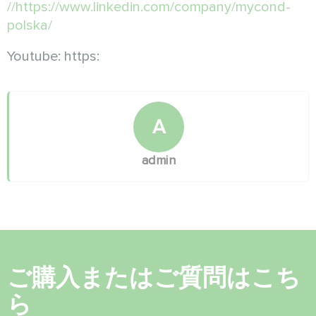
//https://www.linkedin.com/company/mycond-
polska/
Youtube: https:
A
admin
ご購入またはご質問はこち
ら