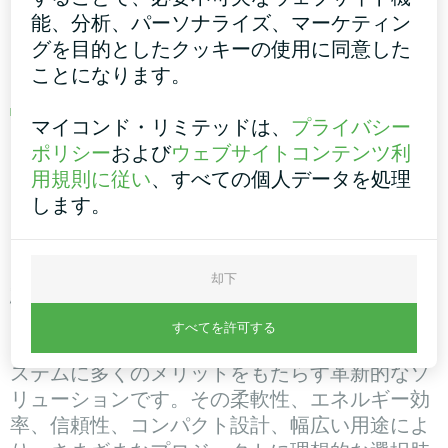
を使用し、冷房、冷房＋熱回収、暖房、家庭
能、分析、パーソナライズ、マーケティン
用温水の複数のモードに対応。冷房と家庭用
グを目的としたクッキーの使用に同意した
温水を同時に必要とする施設に最適です。詳
ことになります。
しくは
こちらを
ご覧ください。
モジュール式ヒートポンプ、EVI MCU-YHEシ
マイコンド・リミテッドは、
プライバシー
リーズ
：EVI技術を使用した間接冷媒注入式
ポリシー
および
ウェブサイトコンテンツ利
コープランド「エマーソン」コンプレッサー
用規則に従い
、すべての個人データを処理
を搭載し、極寒の日でも高い冷却水温度を確
します。
実に維持します。詳細は
こちらを
ご覧くださ
い。
却下
概要
すべてを許可する
モジュール式ヒートポンプは、現代のHVACシ
ステムに多くのメリットをもたらす革新的なソ
リューションです。その柔軟性、エネルギー効
率、信頼性、コンパクト設計、幅広い用途によ