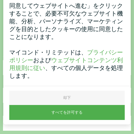
同意してウェブサイトへ進む」をクリック
ご購入またはご質問はこち
することで、必要不可欠なウェブサイト機
ら
能、分析、パーソナライズ、マーケティン
グを目的としたクッキーの使用に同意した
ことになります。
お問い合わせください。
マイコンド・リミテッドは、
プライバシー
名称
ポリシー
および
ウェブサイトコンテンツ利
用規則に従い
、すべての個人データを処理
します。
電話番号
却下
電子メール
すべてを許可する