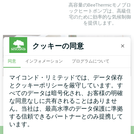
高容量のBeeThermicモノブロ
ックヒートポンプは、高級住
宅のために効率的な気候制御
を提供します。
クッキーの同意
×
同意
インフォメーション
プログラムについて
マイコンド・リミテッドでは、データ保存
管理棟
個人宅
とクッキーポリシーを厳守しています。す
べてのデータは暗号化され、お客様の明確
モジュラーヒートポンプ
スプリットヒートポンプHevi
な同意なしに共有されることはありませ
MCUシリーズ
シリーズ
ん。当社は、最高水準のデータ保護に準拠
する信頼できるパートナーとのみ提携して
います。