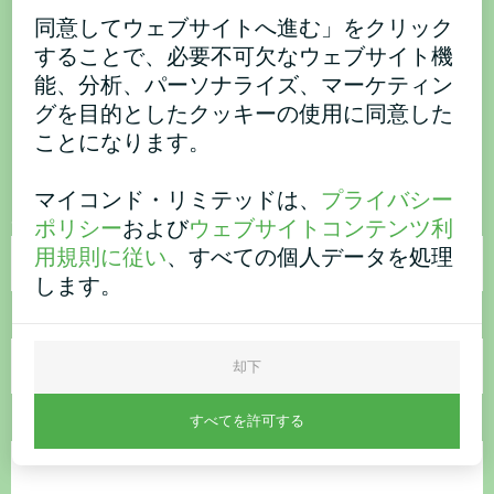
同意してウェブサイトへ進む」をクリック
ご購入またはご質問はこち
することで、必要不可欠なウェブサイト機
能、分析、パーソナライズ、マーケティン
ら
グを目的としたクッキーの使用に同意した
ことになります。
お問い合わせください。
マイコンド・リミテッドは、
プライバシー
名称
ポリシー
および
ウェブサイトコンテンツ利
用規則に従い
、すべての個人データを処理
します。
電話番号
却下
すべてを許可する
電子メール