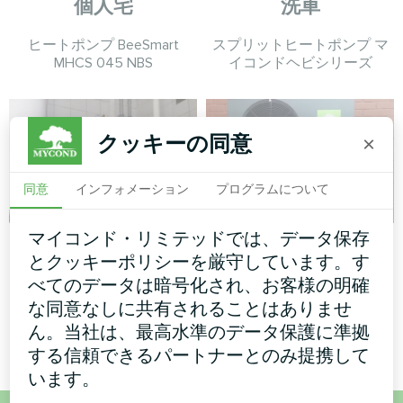
個人宅
洗車
ヒートポンプ BeeSmart
スプリットヒートポンプ マ
MHCS 045 NBS
イコンドヘビシリーズ
クッキーの同意
×
同意
インフォメーション
プログラムについて
マイコンド・リミテッドでは、データ保存
アパート
個人宅
とクッキーポリシーを厳守しています。す
スプリットヒートポンプHevi
スプリットヒートポンプ ア
べてのデータは暗号化され、お客様の明確
シリーズ
ーティックホーム・ベーシッ
な同意なしに共有されることはありませ
クシリーズ
ん。当社は、最高水準のデータ保護に準拠
する信頼できるパートナーとのみ提携して
います。