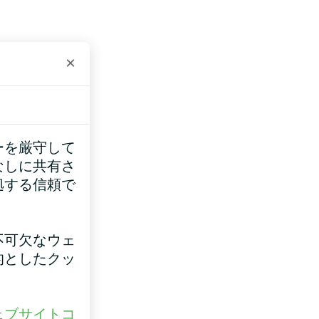
×
ーを厳守して
なしに共有さ
拠する信頼で
不可欠なウェ
的としたクッ
ェブサイトコ