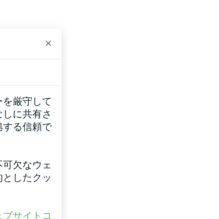
×
ーを厳守して
なしに共有さ
拠する信頼で
不可欠なウェ
的としたクッ
ェブサイトコ