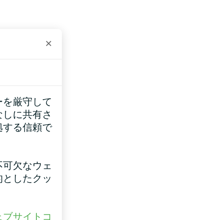
×
ーを厳守して
なしに共有さ
拠する信頼で
不可欠なウェ
的としたクッ
ェブサイトコ